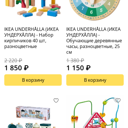
IKEA UNDERHÅLLA (ИКЕА
IKEA UNDERHÅLLA (ИКЕА
УНДЕРХÅЛЛА) - Набор
УНДЕРХÅЛЛА) -
кирпичиков 40 шт,
Обучающие деревянные
разноцветные
часы, разноцветные, 25
см
2 220 ₽
1 380 ₽
1 850 ₽
1 150 ₽
В корзину
В корзину