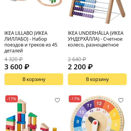
IKEA LILLABO (ИКЕА
IKEA UNDERHÅLLA (ИКЕА
ЛИЛЛАБО) - Набор
УНДЕРХÅЛЛА) - Счетное
поездов и треков из 45
колесо, разноцветное
деталей
4 320 ₽
2 640 ₽
3 600 ₽
2 200 ₽
В корзину
В корзину
-17%
-17%