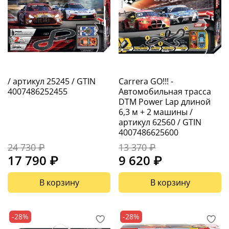
/ артикул 25245 / GTIN
Carrera GO!!! -
4007486252455
Автомобильная трасса
DTM Power Lap длиной
6,3 м + 2 машины /
артикул 62560 / GTIN
4007486625600
24 730 ₽
13 370 ₽
17 790 ₽
9 620 ₽
В корзину
В корзину
-28%
-28%