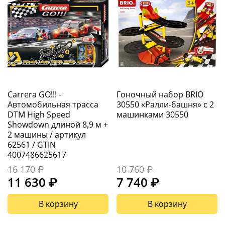
Carrera GO!!! -
Гоночный набор BRIO
Автомобильная трасса
30550 «Ралли-башня» с 2
DTM High Speed ​​
машинками 30550
Showdown длиной 8,9 м +
2 машины / артикул
62561 / GTIN
4007486625617
16 170 ₽
10 760 ₽
11 630 ₽
7 740 ₽
В корзину
В корзину