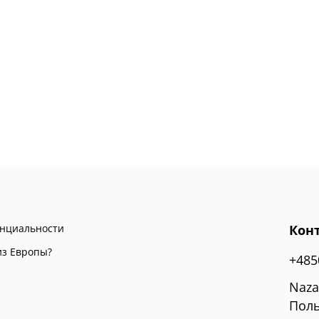
енциальности
Кон
из Европы?
+485
Naza
Поль