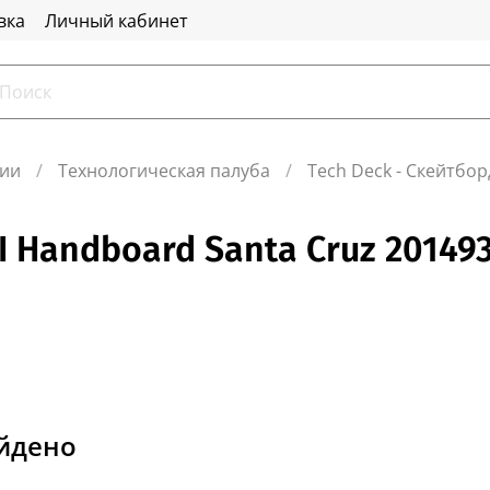
вка
Личный кабинет
ции
Технологическая палуба
Tech Deck - Скейтбо
I Handboard Santa Cruz 20149
айдено