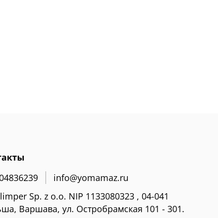
такты
04836239
info@yomamaz.ru
limper Sp. z o.o. NIP 1133080323 , 04-041
ша, Варшава, ул. Остробрамская 101 - 301.