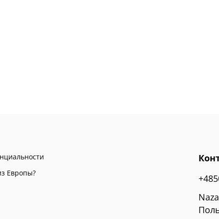
енциальности
Кон
из Европы?
+485
Naza
Поль