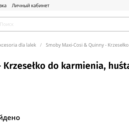
вка
Личный кабинет
cesoria dla lalek
Smoby Maxi-Cosi & Quinny - Krzesełko
 Krzesełko do karmienia, huśt
айдено