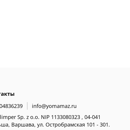
такты
04836239
info@yomamaz.ru
limper Sp. z o.o. NIP 1133080323 , 04-041
ша, Варшава, ул. Остробрамская 101 - 301.