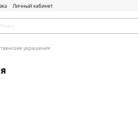
вка
Личный кабинет
твенские украшения
ия