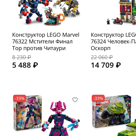
Конструктор LEGO Marvel
Конструктор LEG
76322 Мстители Финал
76324 Человек-П
Тор против Читаури
Оскорп
8 230 ₽
22 060 ₽
5 488 ₽
14 709 ₽
-33%
-33%