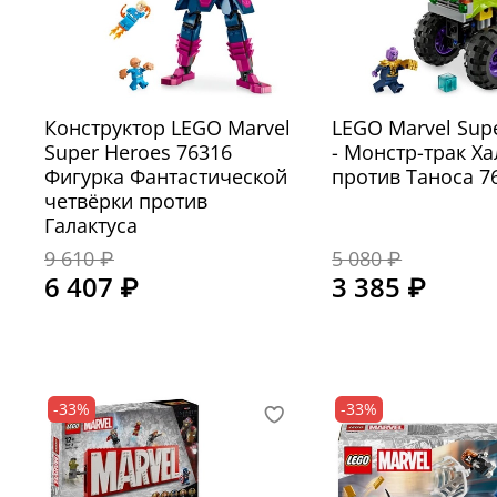
Конструктор LEGO Marvel
LEGO Marvel Sup
Super Heroes 76316
- Монстр-трак Ха
Фигурка Фантастической
против Таноса 7
четвёрки против
Галактуса
9 610 ₽
5 080 ₽
6 407 ₽
3 385 ₽
-33%
-33%