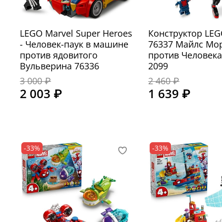
LEGO Marvel Super Heroes
Конструктор LEG
- Человек-паук в машине
76337 Майлс Мо
против ядовитого
против Человека
Вульверина 76336
2099
3 000 ₽
2 460 ₽
2 003 ₽
1 639 ₽
-33%
-33%