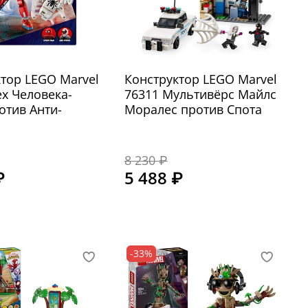
тор LEGO Marvel
Конструктор LEGO Marvel
х Человека-
76311 Мультивёрс Майлс
отив Анти-
Моралес против Спота
8 230 ₽
₽
5 488 ₽
-33%