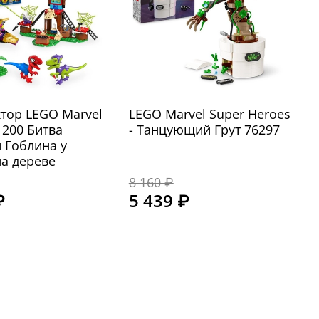
тор LEGO Marvel
LEGO Marvel Super Heroes
1200 Битва
- Танцующий Грут 76297
 Гоблина у
а дереве
8 160 ₽
₽
5 439 ₽