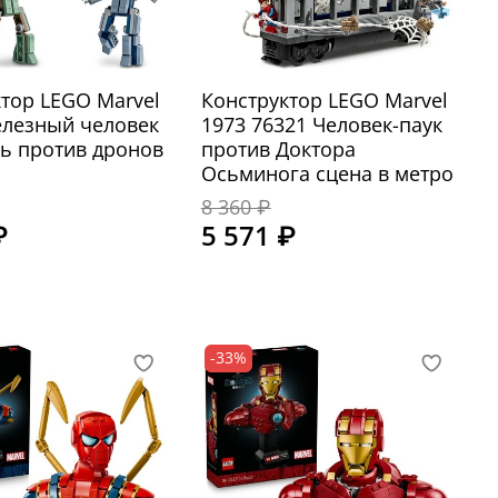
тор LEGO Marvel
Конструктор LEGO Marvel
елезный человек
1973 76321 Человек-паук
ь против дронов
против Доктора
Осьминога сцена в метро
8 360 ₽
₽
5 571 ₽
-33%