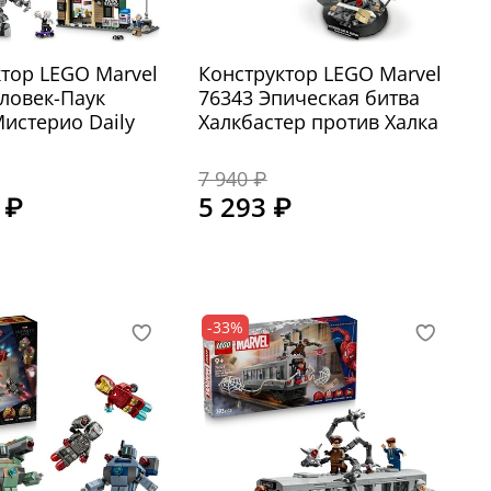
тор LEGO Marvel
Конструктор LEGO Marvel
ловек-Паук
76343 Эпическая битва
истерио Daily
Халкбастер против Халка
7 940 ₽
 ₽
5 293 ₽
-33%