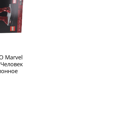
O Marvel
 Человек
ционное