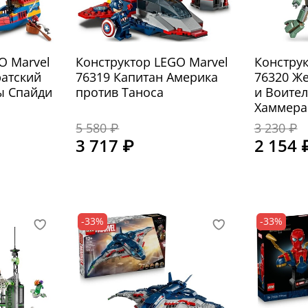
O Marvel
Конструктор LEGO Marvel
Конструк
ратский
76319 Капитан Америка
76320 Ж
ы Спайди
против Таноса
и Воител
Хаммера
5 580 ₽
3 230 ₽
3 717 ₽
2 154 
-33%
-33%