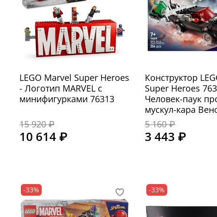
LEGO Marvel Super Heroes
Конструктор LEG
- Логотип MARVEL с
Super Heroes 76
минифигурками 76313
Человек-паук пр
мускул-кара Вен
15 920 ₽
5 160 ₽
10 614 ₽
3 443 ₽
-33%
-33%