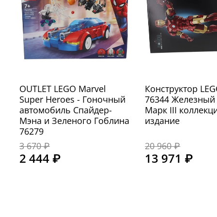
OUTLET LEGO Marvel
Конструктор LEG
Super Heroes - Гоночный
76344 Железный
автомобиль Спайдер-
Марк III коллек
Мэна и Зеленого Гоблина
издание
76279
3 670 ₽
20 960 ₽
2 444 ₽
13 971 ₽