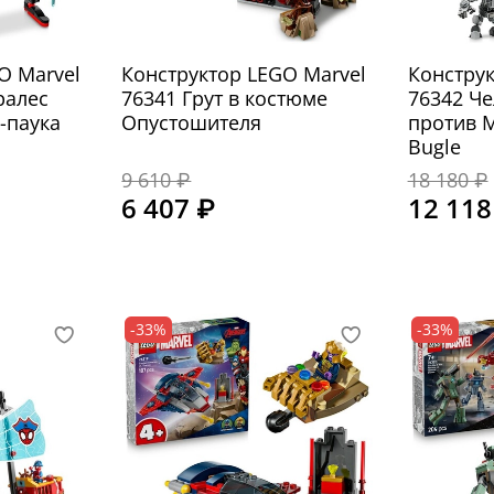
O Marvel
Конструктор LEGO Marvel
Конструк
ралес
76341 Грут в костюме
76342 Че
-паука
Опустошителя
против М
Bugle
9 610 ₽
18 180 ₽
6 407 ₽
12 118
-33%
-33%