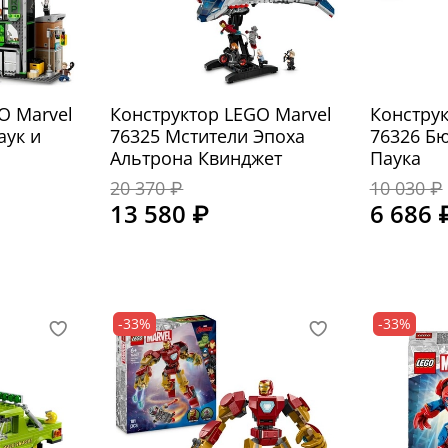
O Marvel
Конструктор LEGO Marvel
Конструк
аук и
76325 Мстители Эпоха
76326 Б
Альтрона Квинджет
Паука
20 370 ₽
10 030 ₽
13 580 ₽
6 686 
-33%
-33%