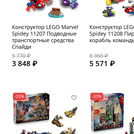
Конструктор LEGO Marvel
Конструктор LEG
Spidey 11207 Подводные
Spidey 11208 Пи
транспортные средства
корабль команд
Спайди
5 770 ₽
8 360 ₽
3 848 ₽
5 571 ₽
-33%
-33%