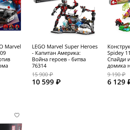
O Marvel
LEGO Marvel Super Heroes
Конструк
309
- Капитан Америка:
Spidey 1
отив
Война героев - битва
Спайди и
ома
76314
домика н
15 900 ₽
9 190 ₽
10 599 ₽
6 129 