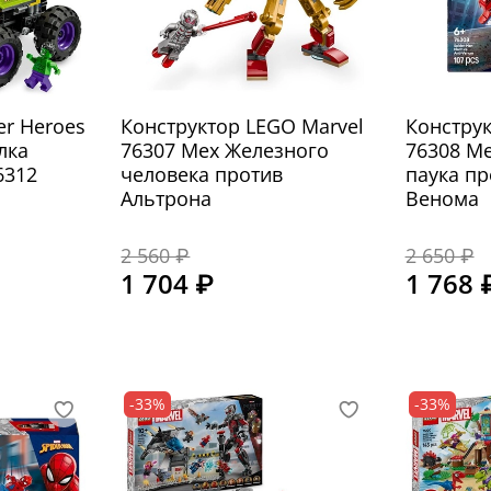
er Heroes
Конструктор LEGO Marvel
Конструк
лка
76307 Мех Железного
76308 Ме
6312
человека против
паука пр
Альтрона
Венома
2 560 ₽
2 650 ₽
1 704 ₽
1 768 
-33%
-33%