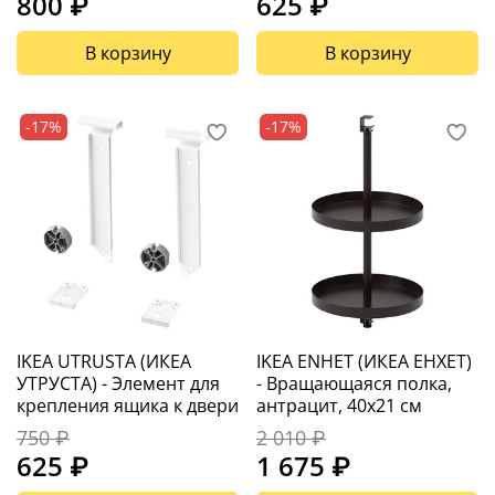
800 ₽
625 ₽
В корзину
В корзину
-17%
-17%
IKEA UTRUSTA (ИКЕА
IKEA ENHET (ИКЕА ЕНХЕТ)
УТРУСТА) - Элемент для
- Вращающаяся полка,
крепления ящика к двери
антрацит, 40x21 см
750 ₽
2 010 ₽
625 ₽
1 675 ₽