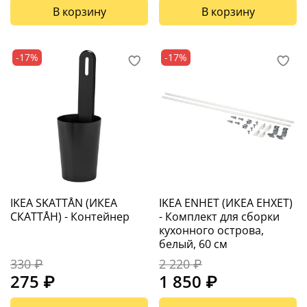
В корзину
В корзину
-17%
-17%
IKEA SKATTÅN (ИКЕА
IKEA ENHET (ИКЕА ЕНХЕТ)
СКАТТÅН) - Контейнер
- Комплект для сборки
кухонного острова,
белый, 60 см
330 ₽
2 220 ₽
275 ₽
1 850 ₽