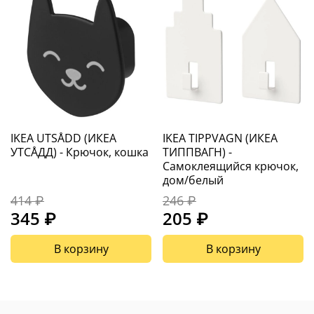
IKEA UTSÅDD (ИКЕА
IKEA TIPPVAGN (ИКЕА
УТСÅДД) - Крючок, кошка
ТИППВАГН) -
Самоклеящийся крючок,
дом/белый
414 ₽
246 ₽
345 ₽
205 ₽
В корзину
В корзину