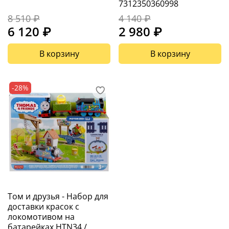
7312350360998
8 510 ₽
4 140 ₽
6 120 ₽
2 980 ₽
В корзину
В корзину
-28%
Том и друзья - Набор для
доставки красок с
локомотивом на
батарейках HTN34 /