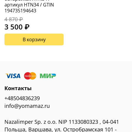
артикул HTN34 / GTIN
194735194643
4 870 ₽
3 500 ₽
В корзину
Контакты
+48504836239
info@yomamaz.ru
Nazalimper Sp. z o.o. NIP 1133080323 , 04-041
Польша, Варшава, ул. Остробрамская 101 -