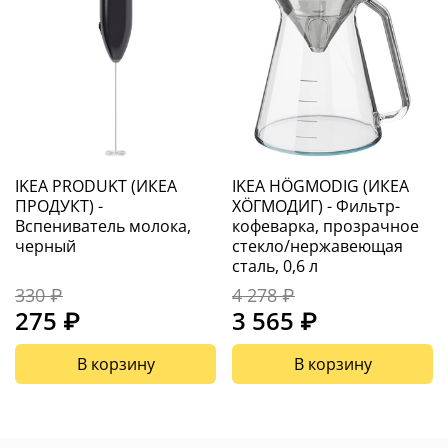
IKEA PRODUKT (ИКЕА
IKEA HÖGMODIG (ИКЕА
ПРОДУКТ) -
ХÖГМОДИГ) - Фильтр-
Вспениватель молока,
кофеварка, прозрачное
черный
стекло/нержавеющая
сталь, 0,6 л
330 ₽
4 278 ₽
275 ₽
3 565 ₽
В корзину
В корзину