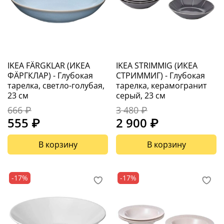
IKEA FÄRGKLAR (ИКЕА
IKEA STRIMMIG (ИКЕА
ФÄРГКЛАР) - Глубокая
СТРИММИГ) - Глубокая
тарелка, светло-голубая,
тарелка, керамогранит
23 см
серый, 23 см
666 ₽
3 480 ₽
555 ₽
2 900 ₽
В корзину
В корзину
-17%
-17%