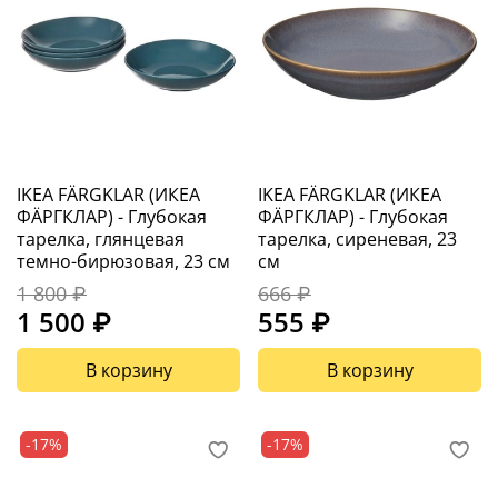
IKEA FÄRGKLAR (ИКЕА
IKEA FÄRGKLAR (ИКЕА
ФÄРГКЛАР) - Глубокая
ФÄРГКЛАР) - Глубокая
тарелка, глянцевая
тарелка, сиреневая, 23
темно-бирюзовая, 23 см
см
1 800 ₽
666 ₽
1 500 ₽
555 ₽
В корзину
В корзину
-17%
-17%