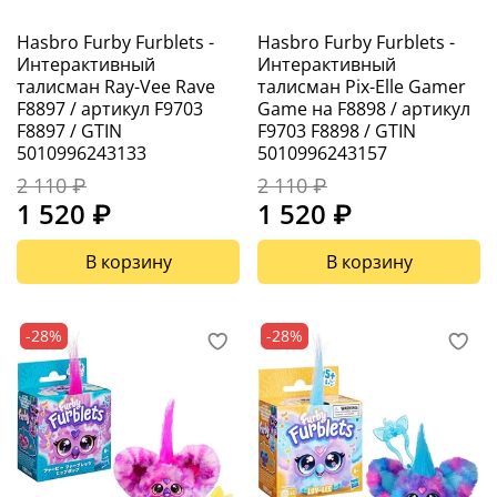
Hasbro Furby Furblets -
Hasbro Furby Furblets -
Интерактивный
Интерактивный
талисман Ray-Vee Rave
талисман Pix-Elle Gamer
F8897 / артикул F9703
Game на F8898 / артикул
F8897 / GTIN
F9703 F8898 / GTIN
5010996243133
5010996243157
2 110 ₽
2 110 ₽
1 520 ₽
1 520 ₽
В корзину
В корзину
-28%
-28%