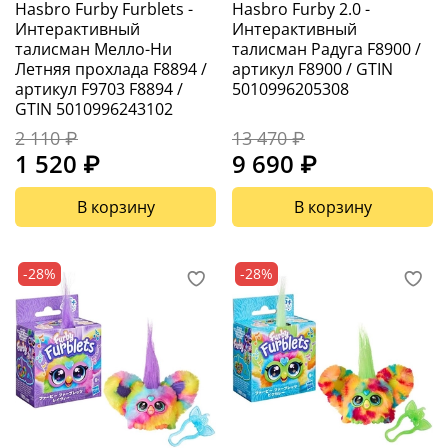
Hasbro Furby Furblets -
Hasbro Furby 2.0 -
Интерактивный
Интерактивный
талисман Мелло-Ни
талисман Радуга F8900 /
Летняя прохлада F8894 /
артикул F8900 / GTIN
артикул F9703 F8894 /
5010996205308
GTIN 5010996243102
2 110 ₽
13 470 ₽
1 520 ₽
9 690 ₽
В корзину
В корзину
-28%
-28%