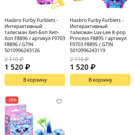
Hasbro Furby Furblets -
Hasbro Furby Furblets -
Интерактивный
Интерактивный
талисман Хип-Боп Хип-
талисман Luv-Lee K-pop
Хоп F8896 / артикул F9703
Princess F8895 / артикул
F8896 / GTIN
F9703 F8895 / GTIN
5010996243126
5010996243119
2 110 ₽
2 110 ₽
1 520 ₽
1 520 ₽
В корзину
В корзину
-28%