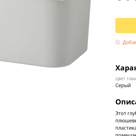
Доба
Хара
Цвет тов
Серый
Опис
Этот глу
плюшевы
пластик
помещает