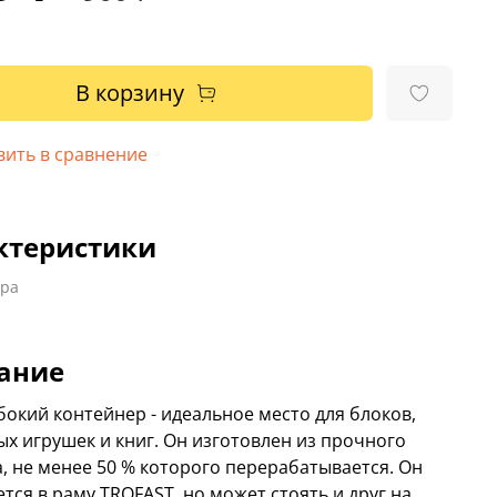
В корзину
вить в сравнение
ктеристики
ара
ание
бокий контейнер - идеальное место для блоков,
х игрушек и книг. Он изготовлен из прочного
а, не менее 50 % которого перерабатывается. Он
ся в раму TROFAST, но может стоять и друг на