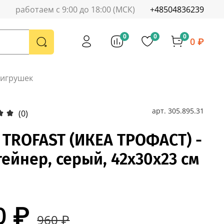
работаем с 9:00 до 18:00 (МСК)
+48504836239
0
0
0
0 ₽
 игрушек
арт.
305.895.31
(0)
 TROFAST (ИКЕА ТРОФАСТ) -
ейнер, серый, 42x30x23 см
0 ₽
960 ₽