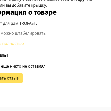
сли вы добавите крышку.
рмация о товаре
т для рам TROFAST.
 можно штабелировать.
р: Studio Copenhagen
ь полностью
зная информация
вы
ыть дополнен крышкой TROFAST.
 еще никто не оставлял
дуется только для использования в помещениях.
ать отзыв
одит для контакта с пищевыми продуктами.
Sweden AB SE-343 81 Älmhult, IKEA.com
риал