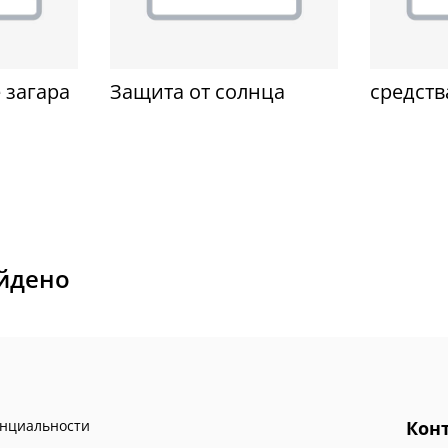
 загара
Защита от солнца
средств
айдено
енциальности
Кон