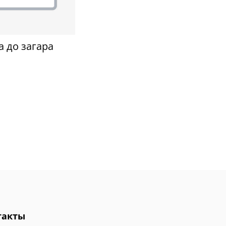
а до загара
такты