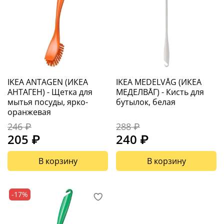
IKEA ANTAGEN (ИКЕА
IKEA MEDELVÅG (ИКЕА
АНТАГЕН) - Щетка для
МЕДЕЛВÅГ) - Кисть для
мытья посуды, ярко-
бутылок, белая
оранжевая
246 ₽
288 ₽
205 ₽
240 ₽
В корзину
В корзину
-17%