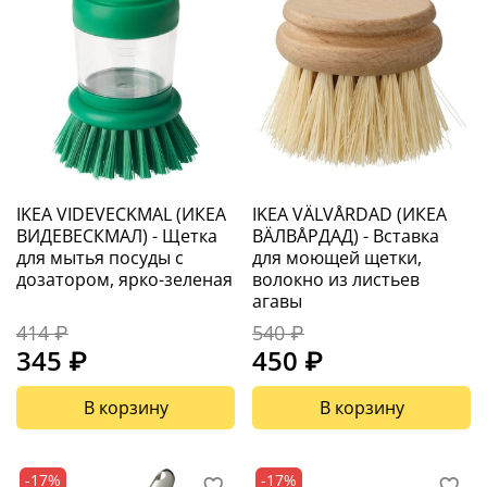
IKEA VIDEVECKMAL (ИКЕА
IKEA VÄLVÅRDAD (ИКЕА
ВИДЕВЕСКМАЛ) - Щетка
ВÄЛВÅРДАД) - Вставка
для мытья посуды с
для моющей щетки,
дозатором, ярко-зеленая
волокно из листьев
агавы
414 ₽
540 ₽
345 ₽
450 ₽
В корзину
В корзину
-17%
-17%