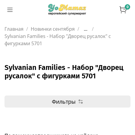
0
Главная
Новинки сентября
...
Sylvanian Families - Набор "Дворец русалок" с
фигурками 5701
Sylvanian Families - Набор "Дворец
русалок" с фигурками 5701
Фильтры