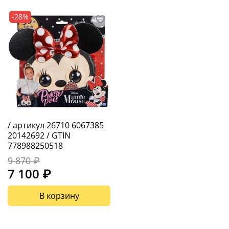
-28%
/ артикул 26710 6067385
20142692 / GTIN
778988250518
9 870 ₽
7 100 ₽
В корзину