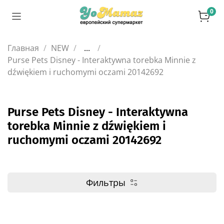
0
Главная
NEW
...
Purse Pets Disney - Interaktywna torebka Minnie z
dźwiękiem i ruchomymi oczami 20142692
Purse Pets Disney - Interaktywna
torebka Minnie z dźwiękiem i
ruchomymi oczami 20142692
Фильтры