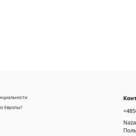
енциальности
Кон
из Европы?
+485
Naza
Поль