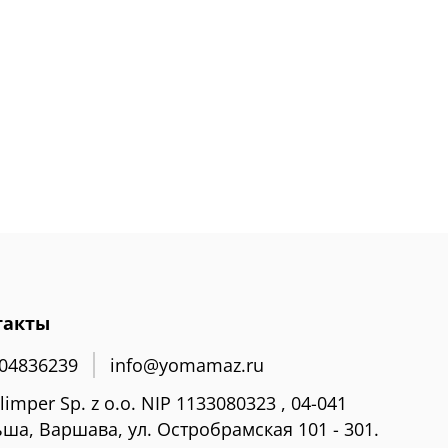
такты
04836239
info@yomamaz.ru
limper Sp. z o.o. NIP 1133080323 , 04-041
ша, Варшава, ул. Остробрамская 101 - 301.