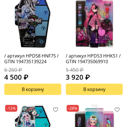
/ артикул HPD58 HNF75 /
/ артикул HPD53 HHK51 /
GTIN 194735139224
GTIN 194735069910
6 260 ₽
5 450 ₽
4 500 ₽
3 920 ₽
В корзину
В корзину
-12%
-28%