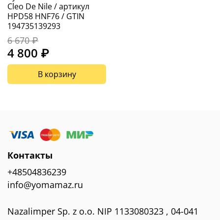
Cleo De Nile / артикул
HPD58 HNF76 / GTIN
194735139293
6 670 ₽
4 800 ₽
В корзину
Контакты
+48504836239
info@yomamaz.ru
Nazalimper Sp. z o.o. NIP 1133080323 , 04-041