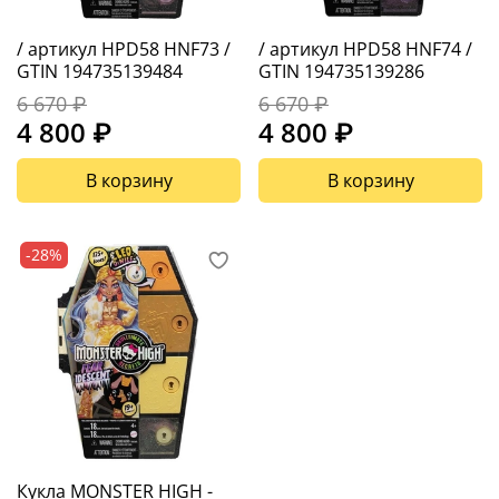
/ артикул HPD58 HNF73 /
/ артикул HPD58 HNF74 /
GTIN 194735139484
GTIN 194735139286
6 670 ₽
6 670 ₽
4 800 ₽
4 800 ₽
В корзину
В корзину
-28%
Кукла MONSTER HIGH -