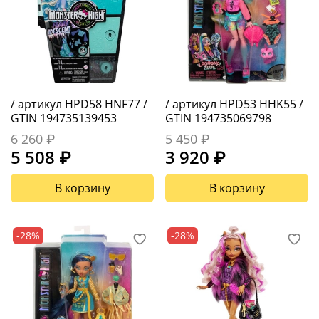
/ артикул HPD58 HNF77 /
/ артикул HPD53 HHK55 /
GTIN 194735139453
GTIN 194735069798
6 260 ₽
5 450 ₽
5 508 ₽
3 920 ₽
В корзину
В корзину
-28%
-28%