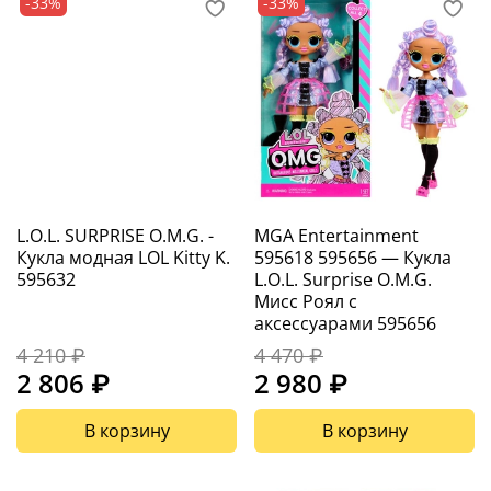
-33%
-33%
L.O.L. SURPRISE O.M.G. -
MGA Entertainment
Кукла модная LOL Kitty K.
595618 595656 — Кукла
595632
L.O.L. Surprise O.M.G.
Мисс Роял с
аксессуарами 595656
4 210 ₽
4 470 ₽
2 806 ₽
2 980 ₽
В корзину
В корзину