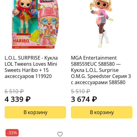
L.O.L. SURPRISE - Кукла
MGA Entertainment
LOL Tweens Loves Mini
588559EUC 588580 —
Sweets Haribo + 15
Кукла L.O.L. Surprise
аксессуаров 119920
O.M.G. Speedster Серия 3
с аксессуарами 588580
6 510 ₽
5 510 ₽
4 339 ₽
3 674 ₽
В корзину
В корзину
-33%