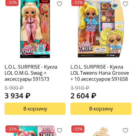
-33%
-33%
L.O.L. SURPRISE - Кукла
L.O.L. SURPRISE - Кукла
LOL O.M.G. Swag +
LOL Tweens Hana Groove
аксессуары 591573
+ 10 аксессуаров 591658
5 900 ₽
3 910 ₽
3 934 ₽
2 604 ₽
В корзину
В корзину
-33%
-33%