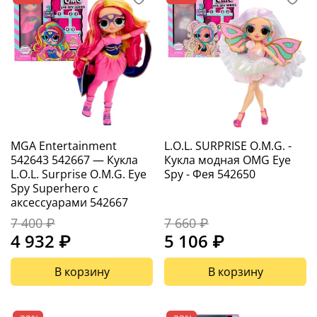
MGA Entertainment
L.O.L. SURPRISE O.M.G. -
542643 542667 — Кукла
Кукла модная OMG Eye
L.O.L. Surprise O.M.G. Eye
Spy - Фея 542650
Spy Superhero с
аксессуарами 542667
7 400 ₽
7 660 ₽
4 932 ₽
5 106 ₽
В корзину
В корзину