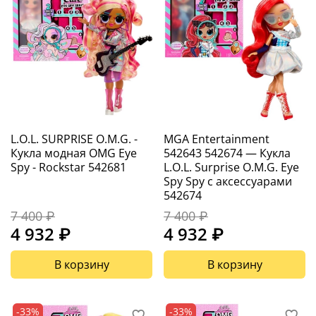
L.O.L. SURPRISE O.M.G. -
MGA Entertainment
Кукла модная OMG Eye
542643 542674 — Кукла
Spy - Rockstar 542681
L.O.L. Surprise O.M.G. Eye
Spy Spy с аксессуарами
542674
7 400 ₽
7 400 ₽
4 932 ₽
4 932 ₽
В корзину
В корзину
-33%
-33%