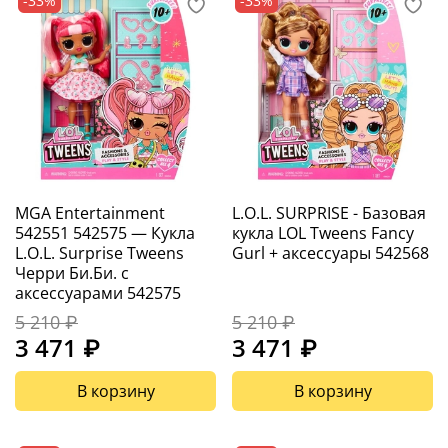
-33%
-33%
MGA Entertainment
L.O.L. SURPRISE - Базовая
542551 542575 — Кукла
кукла LOL Tweens Fancy
L.O.L. Surprise Tweens
Gurl + аксессуары 542568
Черри Би.Би. с
аксессуарами 542575
5 210 ₽
5 210 ₽
3 471 ₽
3 471 ₽
В корзину
В корзину