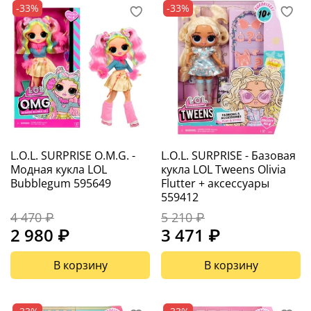
-33%
-33%
L.O.L. SURPRISE O.M.G. -
L.O.L. SURPRISE - Базовая
Модная кукла LOL
кукла LOL Tweens Olivia
Bubblegum 595649
Flutter + аксессуары
559412
4 470 ₽
5 210 ₽
2 980 ₽
3 471 ₽
В корзину
В корзину