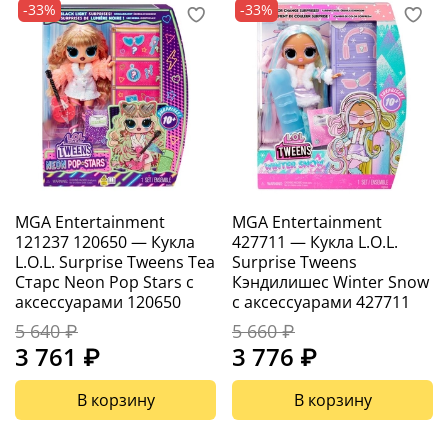
-33%
-33%
MGA Entertainment
MGA Entertainment
121237 120650 — Кукла
427711 — Кукла L.O.L.
L.O.L. Surprise Tweens Теа
Surprise Tweens
Старс Neon Pop Stars с
Кэндилишес Winter Snow
аксессуарами 120650
с аксессуарами 427711
5 640 ₽
5 660 ₽
3 761 ₽
3 776 ₽
В корзину
В корзину