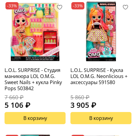
-33%
-33%
L.O.L. SURPRISE - Студия
L.O.L. SURPRISE - Кукла
маникюра LOL O.M.G.
LOL O.M.G. Neonlicious +
Sweet Nails + кукла Pinky
аксессуары 591580
Pops 503842
7 660 ₽
5 860 ₽
5 106 ₽
3 905 ₽
В корзину
В корзину