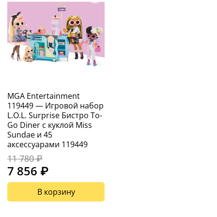
MGA Entertainment
119449 — Игровой набор
L.O.L. Surprise Бистро To-
Go Diner с куклой Miss
Sundae и 45
аксессуарами 119449
11 780 ₽
7 856 ₽
В корзину