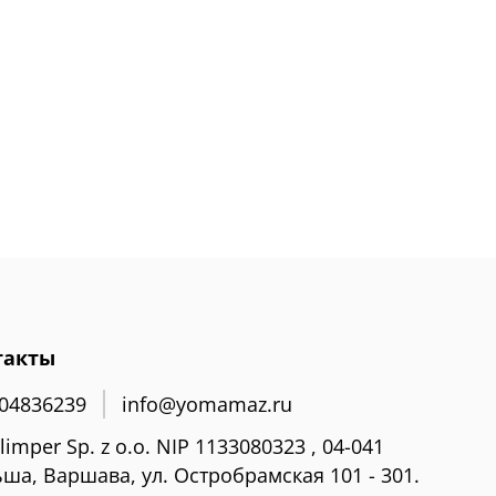
такты
04836239
info@yomamaz.ru
limper Sp. z o.o. NIP 1133080323 , 04-041
ша, Варшава, ул. Остробрамская 101 - 301.