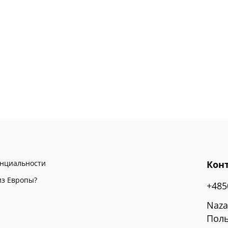
енциальности
Кон
из Европы?
+485
Naza
Поль