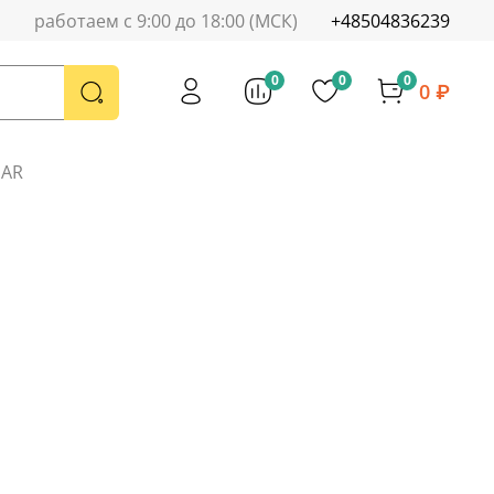
работаем с 9:00 до 18:00 (МСК)
+48504836239
0
0
0
0 ₽
MAR