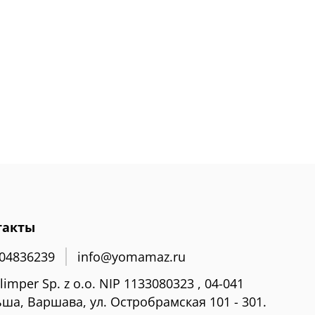
такты
04836239
info@yomamaz.ru
limper Sp. z o.o. NIP 1133080323 , 04-041
ша, Варшава, ул. Остробрамская 101 - 301.