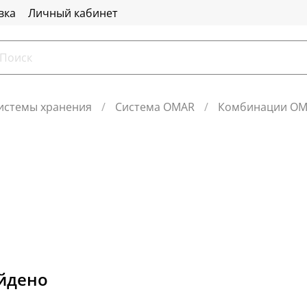
вка
Личный кабинет
истемы хранения
Система OMAR
Комбинации O
айдено