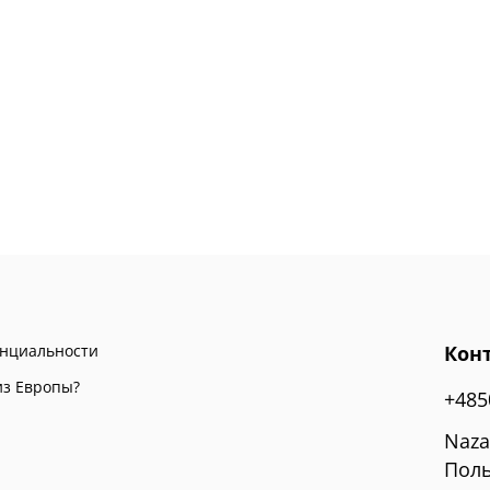
енциальности
Кон
из Европы?
+485
Naza
Поль