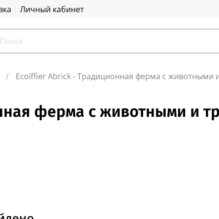
вка
Личный кабинет
Ecoiffier Abrick - Традиционная ферма с животными
ионная ферма с животными и 
айдено