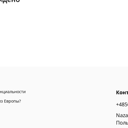
енциальности
Кон
из Европы?
+485
Naza
Поль