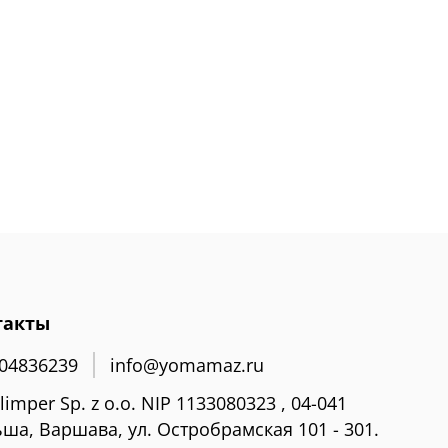
такты
04836239
info@yomamaz.ru
limper Sp. z o.o. NIP 1133080323 , 04-041
ша, Варшава, ул. Остробрамская 101 - 301.