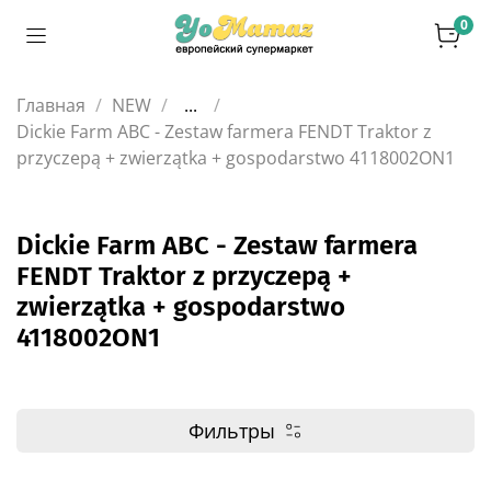
0
Главная
NEW
...
Dickie Farm ABC - Zestaw farmera FENDT Traktor z
przyczepą + zwierzątka + gospodarstwo 4118002ON1
Dickie Farm ABC - Zestaw farmera
FENDT Traktor z przyczepą +
zwierzątka + gospodarstwo
4118002ON1
Фильтры