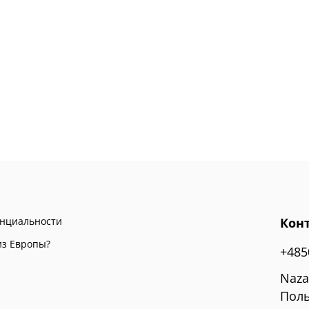
енциальности
Кон
из Европы?
+485
Naza
Поль