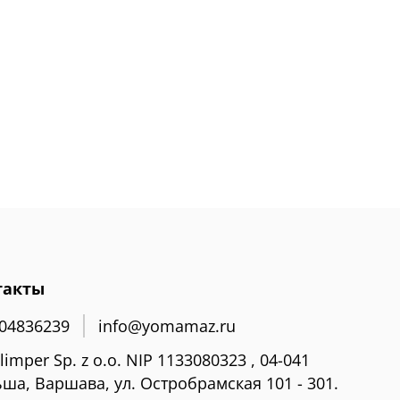
такты
04836239
info@yomamaz.ru
limper Sp. z o.o. NIP 1133080323 , 04-041
ша, Варшава, ул. Остробрамская 101 - 301.