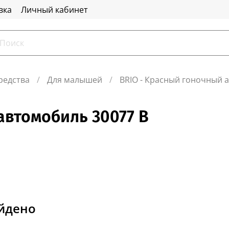
вка
Личный кабинет
редства
Для малышей
BRIO - Красный гоночный 
автомобиль 30077 B
айдено