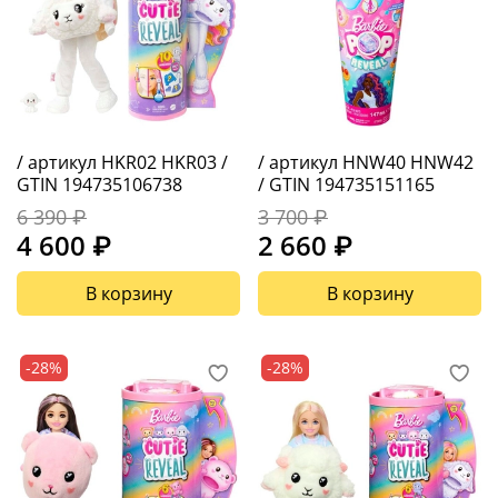
/ артикул HKR02 HKR03 /
/ артикул HNW40 HNW42
GTIN 194735106738
/ GTIN 194735151165
6 390 ₽
3 700 ₽
4 600 ₽
2 660 ₽
В корзину
В корзину
-28%
-28%